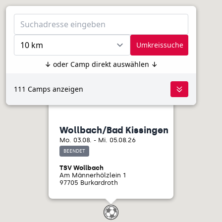
Umkreissuche
↓ oder Camp direkt auswählen ↓
111 Camps anzeigen
Wollbach/Bad Kissingen
Mo. 03.08. - Mi. 05.08.26
BEENDET
TSV Wollbach
Am Männerhölzlein 1
97705 Burkardroth